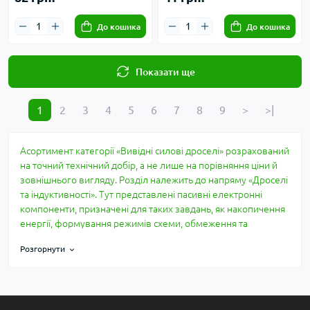
До кошика
До кошика
Показати ще
1
2
3
4
5
6
7
8
9
>
>|
Асортимент категорії «Вивідні силові дроселі» розрахований
на точний технічний добір, а не лише на порівняння ціни й
зовнішнього вигляду. Розділ належить до напряму «Дроселі
та індуктивності». Тут представлені пасивні електронні
компоненти, призначені для таких завдань, як накопичення
енергії, формування режимів схеми, обмеження та
вимірювання струму та фільтрація завад. Опис побудований
Розгорнути
за практичними параметрами: що перевірити до купівлі, які
характеристики мають значення та де найчастіше виникає
несумісність.
Як вибрати вивідні силові дроселі