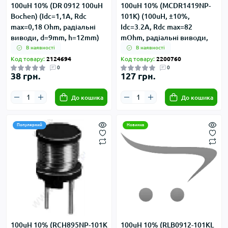
100uH 10% (DR 0912 100uH
100uH 10% (MCDR1419NP-
Bochen) (Idc=1,1А, Rdc
101K) (100uH, ±10%,
max=0,18 Ohm, радіальні
Idc=3.2А, Rdc max=82
виводи, d=9mm, h=12mm)
mOhm, радіальні виводи,
d=16,0mm, h=18,0mm)
В наявності
В наявності
Код товару:
2124694
Код товару:
2200760
0
0
38 грн.
127 грн.
До кошика
До кошика
Популярний
Новинка
100uH 10% (RCH895NP-101K
100uH 10% (RLB0912-101KL