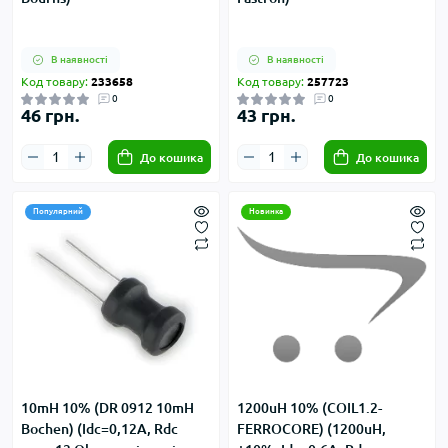
В наявності
В наявності
Код товару:
233658
Код товару:
257723
0
0
46 грн.
43 грн.
До кошика
До кошика
Популярний
Новинка
10mH 10% (DR 0912 10mH
1200uH 10% (COIL1.2-
Bochen) (Idc=0,12А, Rdc
FERROCORE) (1200uH,