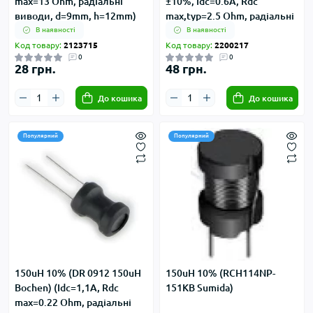
max=13 Ohm, радіальні
±10%, Idc=0.6А, Rdc
виводи, d=9mm, h=12mm)
max,typ=2.5 Ohm, радіальні
виводи, d=10.5mm,
В наявності
В наявності
h=12.5mm)
Код товару:
2123715
Код товару:
2200217
0
0
28 грн.
48 грн.
До кошика
До кошика
Популярний
Популярний
150uH 10% (DR 0912 150uH
150uH 10% (RCH114NP-
Bochen) (Idc=1,1А, Rdc
151KB Sumida)
max=0.22 Ohm, радіальні