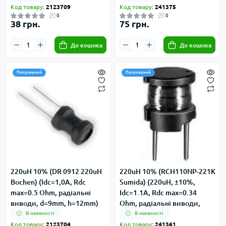
d=10.5mm, h=14.4mm)
Код товару:
2123709
Код товару:
241375
0
0
38 грн.
75 грн.
До кошика
До кошика
Популярний
Популярний
220uH 10% (DR 0912 220uH
220uH 10% (RCH110NP-221K
Bochen) (Idc=1,0А, Rdc
Sumida) (220uH, ±10%,
max=0.5 Ohm, радіальні
Idc=1.1А, Rdc max=0.34
виводи, d=9mm, h=12mm)
Ohm, радіальні виводи,
d=10.5mm, h=10.5mm)
В наявності
В наявності
Код товару:
2123704
Код товару:
241361