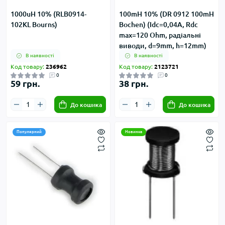
1000uH 10% (RLB0914-
100mH 10% (DR 0912 100mH
102KL Bourns)
Bochen) (Idc=0,04А, Rdc
max=120 Ohm, радіальні
виводи, d=9mm, h=12mm)
В наявності
В наявності
Код товару:
236962
Код товару:
2123721
0
0
59 грн.
38 грн.
До кошика
До кошика
Популярний
Новинка