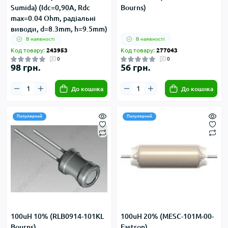
Sumida) (Idc=0,90А, Rdc
Bourns)
max=0.04 Ohm, радіальні
виводи, d=8.3mm, h=9.5mm)
В наявності
В наявності
Код товару:
243953
Код товару:
277043
0
0
98 грн.
56 грн.
До кошика
До кошика
Популярний
Популярний
100uH 10% (RLB0914-101KL
100uH 20% (MESC-101M-00-
Bourns)
Fastron)