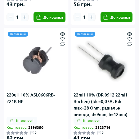
43 грн.
56 грн.
До кошика
До кошика
Популярний
Популярний
220uH 10% ASL0606RB-
22mH 10% (DR 0912 22mH
221K-NP
Bochen) (Idc=0,07А, Rdc
max=28 Ohm, радіальні
виводи, d=9mm, h=12mm)
В наявності
В наявності
Код товару:
2196350
Код товару:
2123716
0
0
82 грн.
41 грн.