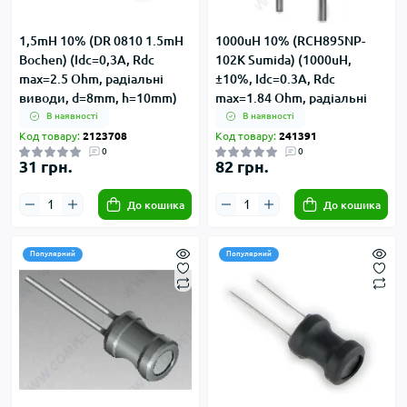
1,5mH 10% (DR 0810 1.5mH
1000uH 10% (RCH895NP-
Bochen) (Idc=0,3А, Rdc
102K Sumida) (1000uH,
max=2.5 Ohm, радіальні
±10%, Idc=0.3А, Rdc
виводи, d=8mm, h=10mm)
max=1.84 Ohm, радіальні
виводи, d=8.3mm, h=9.5mm)
В наявності
В наявності
Код товару:
2123708
Код товару:
241391
0
0
31 грн.
82 грн.
До кошика
До кошика
Популярний
Популярний