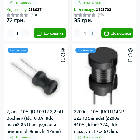
В наявності
В наявності
Код товару:
253027
Код товару:
2123702
0
0
72 грн.
35 грн.
До кошика
До кошика
Популярний
Популярний
2,2mH 10% (DR 0912 2,2mH
2200uH 10% (RCH114NP-
Bochen) (Idc=0,3А, Rdc
222KB Sumida) (2200uH,
max=2.85 Ohm, радіальні
±10%, Idc=0.32А, Rdc
виводи, d=9mm, h=12mm)
max,typ=3.2,2.6 Ohm,
радіальні виводи,
В наявності
В наявності