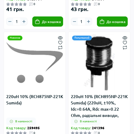
0
0
41 грн.
43 грн.
До кошика
До кошика
Новинка
Популярний
220uH 10% (RCH875NP-221K
220uH 10% (RCH895NP-221K
Sumida)
Sumida) (220uH, ±10%,
Idc=0.64А, Rdc max=0.22
Ohm, радіальні виводи,
d=8.3mm, h=9.5mm)
В наявності
В наявності
Код товару:
259495
Код товару:
241396
0
0