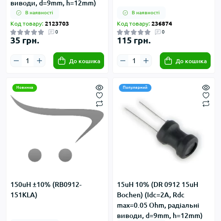
виводи, d=9mm, h=12mm)
В наявності
В наявності
Код товару:
2123703
Код товару:
236874
0
0
35 грн.
115 грн.
До кошика
До кошика
Новинка
Популярний
150uH ±10% (RB0912-
15uH 10% (DR 0912 15uH
151KLA)
Bochen) (Idc=2А, Rdc
max=0.05 Ohm, радіальні
виводи, d=9mm, h=12mm)