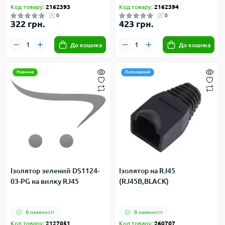
Код товару:
2162393
Код товару:
2162394
0
0
322 грн.
423 грн.
До кошика
До кошика
Новинка
Популярний
Ізолятор зелений DS1124-
Ізолятор на RJ45
03-PG на вилку RJ45
(RJ45B,BLACK)
В наявності
В наявності
Код товару:
2127051
Код товару:
260707