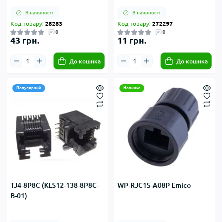
В наявності
В наявності
Код товару:
28283
Код товару:
272297
0
0
43 грн.
11 грн.
До кошика
До кошика
Популярний
Новинка
TJ4-8P8C (KLS12-138-8P8C-
WP-RJC1S-A08P Emico
B-01)