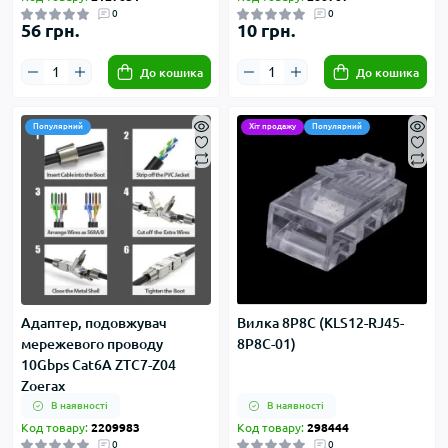
0
0
56 грн.
10 грн.
До кошика
До кошика
Популярний
Хіт продажу
Популярний
Адаптер, подовжувач
Вилка 8P8C (KLS12-RJ45-
мережевого проводу
8P8C-01)
10Gbps Cat6A ZTC7-Z04
Zoerax
В наявності
В наявності
Код товару:
2209983
Код товару:
298444
0
0