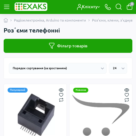
0
Клієнту
Радіоелектроніка, Arduino та компоненти
Роз'єми, клеми, з'єднувач
Розʼєми телефонні
Фільтр товарів
Популярний
Новинка