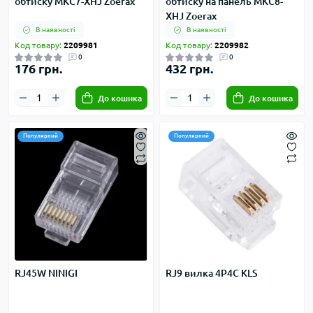
обтиску MKC7-XHJ Zoerax
обтиску на панель MKC8-
XHJ Zoerax
В наявності
В наявності
Код товару:
2209981
Код товару:
2209982
0
0
176 грн.
432 грн.
До кошика
До кошика
Популярний
Популярний
RJ45W NINIGI
RJ9 вилка 4P4C KLS