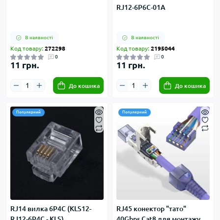
RJ12-6P6C-01A
В наявності
В наявності
Код товару:
272298
Код товару:
2195044
0
0
11 грн.
11 грн.
До кошика
До кошика
Популярний
Популярний
RJ14 вилка 6P4C (KLS12-
RJ45 конектор "тато"
RJ12-6P4C - KLS)
40Gbps Cat8 для монтажу