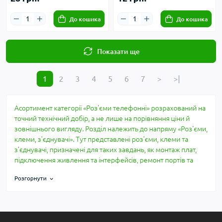
До кошика
До кошика
Показати ще
1
2
3
4
5
6
7
>
>|
Асортимент категорії «Роз’єми телефонні» розрахований на
точний технічний добір, а не лише на порівняння ціни й
зовнішнього вигляду. Розділ належить до напряму «Роз'єми,
клеми, з'єднувачі». Тут представлені роз’єми, клеми та
з’єднувачі, призначені для таких завдань, як монтаж плат,
підключення живлення та інтерфейсів, ремонт портів та
складання кабелів. Опис побудований за практичними
Розгорнути
параметрами: що перевірити до купівлі, які характеристики
мають значення та де найчастіше виникає несумісність.
Сумісність і перевірка
Для категорії «Роз’єми телефонні» недостатньо