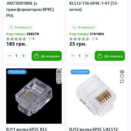
J0073D01BNL (з
KLS12-136-6P4C-1-01 (53-
трансформатором 8P8C)
series)
PUL
В наявності
В наявності
Код товару:
258278
Код товару:
2151853
0
0
185 грн.
25 грн.
До кошика
До кошика
Популярний
Популярний
RJ11 вилка 6P2C KLS
RJ12 вилка 6P6C L-KLS12-