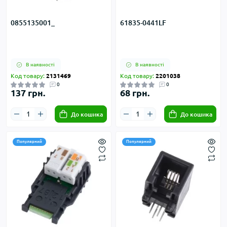
0855135001_
61835-0441LF
В наявності
В наявності
Код товару:
2131469
Код товару:
2201038
0
0
137 грн.
68 грн.
До кошика
До кошика
Популярний
Популярний