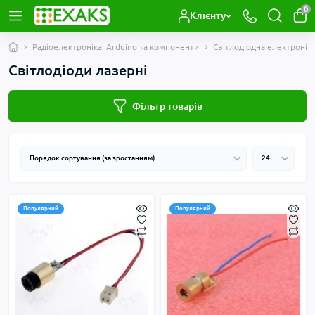
0
Клієнту
Радіоелектроніка, Arduino та компоненти
Світлодіодна електронік
Світлодіоди лазерні
Фільтр товарів
Популярний
Популярний