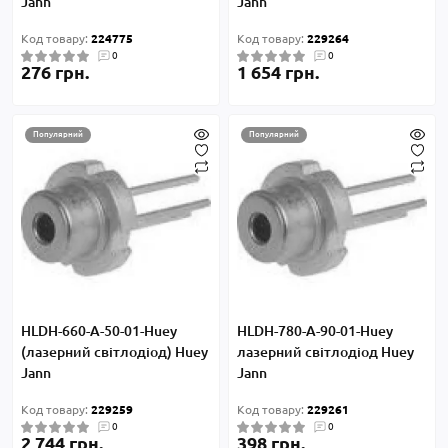
Jann
Jann
Код товару:
224775
Код товару:
229264
0
0
276 грн.
1 654 грн.
Популярний
Популярний
HLDH-660-А-50-01-Huey
HLDH-780-А-90-01-Huey
(лазерний світлодіод) Huey
лазерний світлодіод Huey
Jann
Jann
Код товару:
229259
Код товару:
229261
0
0
2 744 грн.
398 грн.