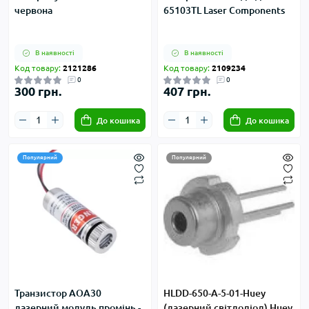
червона
65103TL Laser Components
В наявності
В наявності
Код товару:
2121286
Код товару:
2109234
0
0
300 грн.
407 грн.
До кошика
До кошика
Популярний
Популярний
Транзистор AOA30
HLDD-650-А-5-01-Huey
лазерний модуль промінь -
(лазерний світлодіод) Huey