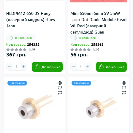
HLDPM12-650-3S-Huey
Mini 650nm 6mm 5V 5mW
(лазерний модуль) Huey
Laser Dot Diode Module Head
Jann
WL Red (лазерний
світлодіод) Guan
В наявності
В наявності
Код товару:
254352
Код товару:
258363
0
0
367 грн.
56 грн.
До кошика
До кошика
Популярний
Популярний