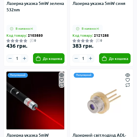
Лазерна указка 5mW зелена
Лазерна указка 5mW синя
532nm
В наявності
В наявності
Код товару:
2103850
Код товару:
2121285
0
0
436 грн.
383 грн.
До кошика
До кошика
Популярний
Популярний
Лазерна указка 5mW
Лазерний світлодіод ADL-