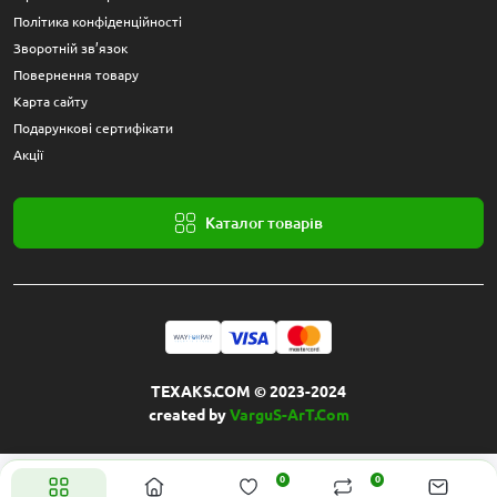
Роз’єми для телефонів — Запчастини для телефонів,
Політика конфіденційності
роз’єми для телефонів ціна, роз’єми для телефонів Україна,
Зворотній зв’язок
запчастини для смартфонів і планшетів, Купити на
Повернення товару
Texaks.com, Texaks.com, Техакс.
Карта сайту
Подарункові сертифікати
Акції
Каталог товарів
TEXAKS.COM © 2023-2024
created by
VarguS-ArT.Com
0
0