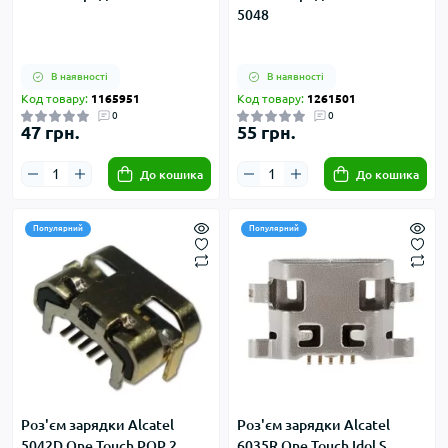
5048
В наявності
В наявності
Код товару:
1165951
Код товару:
1261501
0
0
47 грн.
55 грн.
До кошика
До кошика
Популярний
Популярний
Роз'єм зарядки Alcatel
Роз'єм зарядки Alcatel
5042D One Touch POP 2,
6035R One Touch Idol S,