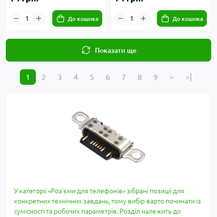
До кошика
До кошика
Показати ще
1
2
3
4
5
6
7
8
9
>
>|
У категорії «Роз’єми для телефонів» зібрані позиції для
конкретних технічних завдань, тому вибір варто починати із
сумісності та робочих параметрів. Розділ належить до