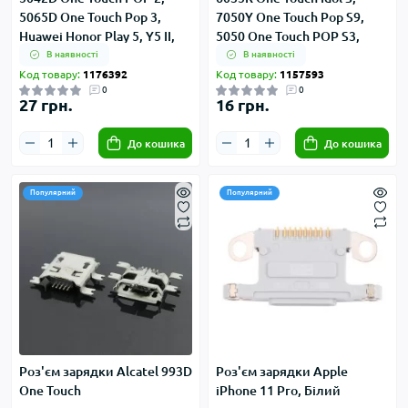
5065D One Touch Pop 3,
7050Y One Touch Pop S9,
Huawei Honor Play 5, Y5 II,
5050 One Touch POP S3,
Lenovo TB3-710F Tab 3
4032D One Touch Pop C2,
В наявності
В наявності
4015D One Touch Pop C1,
Код товару:
1176392
Код товару:
1157593
0
0
4033D One Touch Pop C3,
27 грн.
16 грн.
6012 One Touch IDOL MINI,
Lenovo A6020 Vibe K5, Vibe
До кошика
До кошика
K6, A1000
Популярний
Популярний
Роз'єм зарядки Alcatel 993D
Роз'єм зарядки Apple
One Touch
iPhone 11 Pro, Білий