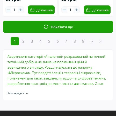
До кошика
До кошика
Показати ще
1
2
3
4
5
6
7
8
9
>
>|
Асортимент категорії «Аналогові» розрахований на точний
технічний добір, а не лише на порівняння ціни й
зовнішнього вигляду. Розділ належить до напряму
«Мікросхеми». Тут представлені інтегральні мікросхеми,
призначені для таких завдань, як аудіо- та цифрова техніка,
розроблення пристроїв, ремонт плат та автоматика. Опис
побудований за практичними параметрами: що перевірити
Розгорнути
до купівлі, які характеристики мають значення та де
найчастіше виникає несумісність.
Сумісність і перевірка
Для категорії «Аналогові» недостатньо орієнтуватися лише