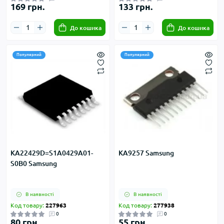
169 грн.
133 грн.
До кошика
До кошика
Популярний
Популярний
KA22429D=S1A0429A01-
KA9257 Samsung
S0B0 Samsung
В наявності
В наявності
Код товару:
227963
Код товару:
277938
0
0
80 грн.
55 грн.