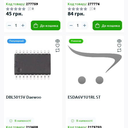
Код товару:
277759
Код товару:
277776
0
0
45 грн.
84 грн.
До кошика
До кошика
Популярний
Новинка
DBL5015V Daewoo
ESDA6V1U1RL ST
В наявності
В наявності
Код товару:
213608
Код товару:
2175703