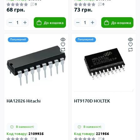
0
0
68 грн.
73 грн.
До кошика
До кошика
Популярний
Популярний
HA12026 Hitachi
HT9170D HOLTEK
В наявності
В наявності
Код товару:
2109935
Код товару:
221956
0
0