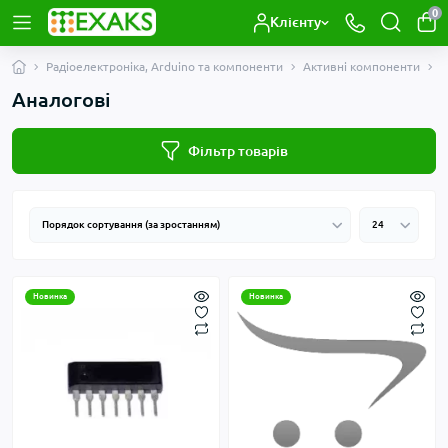
0
Клієнту
Радіоелектроніка, Arduino та компоненти
Активні компоненти
М
Аналогові
Фільтр товарів
Новинка
Новинка