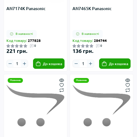
AN7174K Panasonic
AN7465K Panasonic
В наявності
В наявності
Код товару:
277828
Код товару:
284744
0
0
221 грн.
136 грн.
До кошика
До кошика
Новинка
Новинка