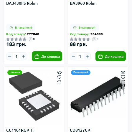
BA3430FS Rohm
BA3960 Rohm
В наявності
В наявності
Код товару:
277840
Код товару:
284895
0
0
183 грн.
88 грн.
До кошика
До кошика
Новинка
Популярний
CC1101RGP TI
CD8127CP